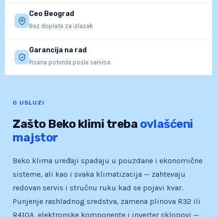
Ceo Beograd
Bez doplate za izlazak
Garancija na rad
Pisana potvrda posle servisa
O USLUZI
Zašto Beko klimi treba
ovlašćeni
majstor
Beko klima uređaji spadaju u pouzdane i ekonomične
sisteme, ali kao i svaka klimatizacija — zahtevaju
redovan servis i stručnu ruku kad se pojavi kvar.
Punjenje rashladnog sredstva, zamena plinova R32 ili
R410A, elektronske komponente i inverter sklopovi —