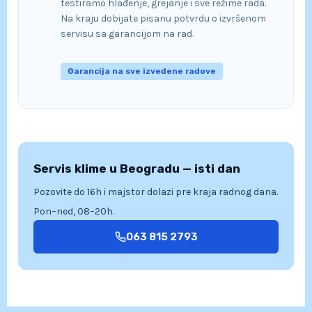
testiramo hlađenje, grejanje i sve režime rada.
Na kraju dobijate pisanu potvrdu o izvršenom
servisu sa garancijom na rad.
Garancija na sve izvedene radove
Servis klime u Beogradu — isti dan
Pozovite do 16h i majstor dolazi pre kraja radnog dana.
Pon–ned, 08–20h.
063 815 2793