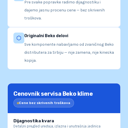
Pre svake popravke radimo dijagnostiku i
dajemo jasnu procenu cene — bez skrivenih
troškova.
Originalni Beko delovi
Sve komponente nabavljamo od zvaničnog Beko
distributera za Srbiju — nije zamena, nije kineska
kopija.
Cenovnik servisa Beko klime
Cene bez skrivenih troškova
Dijagnostika kvara
Detaljni pregled uređaja, izlazna i unutrašnja jedinica