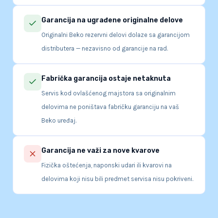
Garancija na ugrađene originalne delove
Originalni Beko rezervni delovi dolaze sa garancijom
distributera — nezavisno od garancije na rad.
Fabrička garancija ostaje netaknuta
Servis kod ovlašćenog majstora sa originalnim
delovima ne poništava fabričku garanciju na vaš
Beko uređaj.
Garancija ne važi za nove kvarove
Fizička oštećenja, naponski udari ili kvarovi na
delovima koji nisu bili predmet servisa nisu pokriveni.