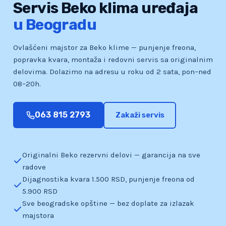
Servis Beko klima uređaja
u Beogradu
Ovlašćeni majstor za Beko klime — punjenje freona,
popravka kvara, montaža i redovni servis sa originalnim
delovima. Dolazimo na adresu u roku od 2 sata, pon–ned
08–20h.
063 815 2793
Zakaži servis
Originalni Beko rezervni delovi — garancija na sve
radove
Dijagnostika kvara 1.500 RSD, punjenje freona od
5.900 RSD
Sve beogradske opštine — bez doplate za izlazak
majstora