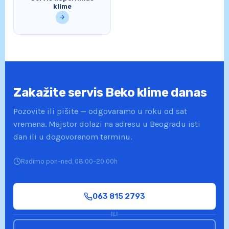
klime
Zakažite servis Beko klime danas
Pozovite ili pišite — odgovaramo u roku od sat
vremena. Majstor dolazi na adresu u Beogradu isti
dan ili u dogovorenom terminu.
Radimo pon–ned, 08:00–20:00h
063 815 2793
ILI