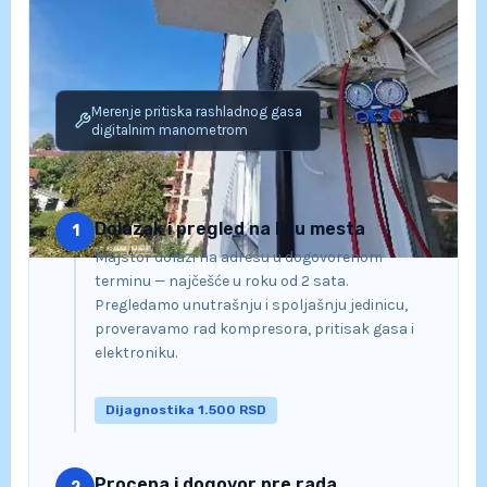
Merenje pritiska rashladnog gasa
digitalnim manometrom
Dolazak i pregled na licu mesta
1
Majstor dolazi na adresu u dogovorenom
terminu — najčešće u roku od 2 sata.
Pregledamo unutrašnju i spoljašnju jedinicu,
proveravamo rad kompresora, pritisak gasa i
elektroniku.
Dijagnostika 1.500 RSD
Procena i dogovor pre rada