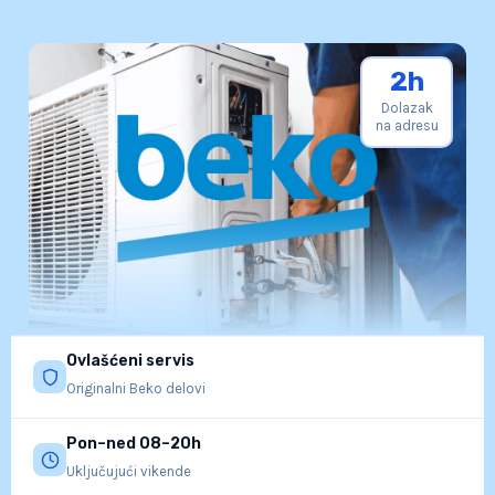
2h
Dolazak
na adresu
Ovlašćeni servis
Originalni Beko delovi
Pon–ned 08–20h
Uključujući vikende