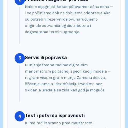
2
Nakon dijagnostike saopštavamo tačnu cenu —
i ne počinjemo dok ne dobijemo odobrenje. Ako
su potrebni rezervni delovi, naručujemo
originale od zvaničnog distributera i
dogovaramo termin ugradnje.
Servis ili popravka
3
Punjenje freona radimo digitalnim
manometrom po tačnoj specifikaciji modela —
ni gram više, ni gram manje. Zamenu delova,
čišćenje lamela i dezinfekciju izvodimo bez
skidanja uređaja sa zida kad god je moguće.
Test i potvrda ispravnosti
4
Klima radi ispravno pred majstorom —