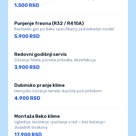
1.500 RSD
Punjenje freona (R32 / R410A)
Rashladni gas po Beko specifikaciji za konkretan model
5.900 RSD
Redovni godišnji servis
Čišćenje filtera, provera pritisaka, dezinfekcija
3.900 RSD
Dubinsko pranje klime
Hemijsko čišćenje lamela i kućišta pod pritiskom
4.900 RSD
Montaža Beko klime
Ugradnja, testiranje i puštanje u rad — bez bušenja i
dodatnih troškova
17.900 RSD