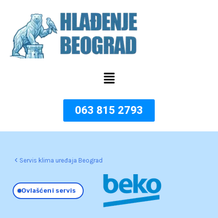
Пређи
на
садржај
Menu
063 815 2793
Servis klima uređaja Beograd
Ovlašćeni servis