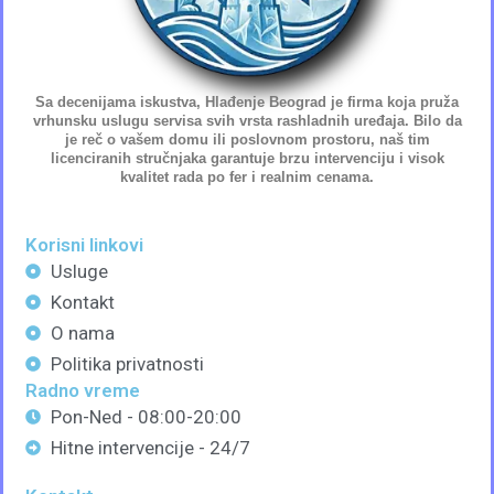
Sa decenijama iskustva, Hlađenje Beograd je firma koja pruža
vrhunsku uslugu servisa svih vrsta rashladnih uređaja. Bilo da
je reč o vašem domu ili poslovnom prostoru, naš tim
licenciranih stručnjaka
garantuje brzu intervenciju i visok
kvalitet rada po fer i realnim cenama.
Korisni linkovi
Usluge
Kontakt
O nama
Politika privatnosti
Radno vreme
Pon-Ned - 08:00-20:00
Hitne intervencije - 24/7