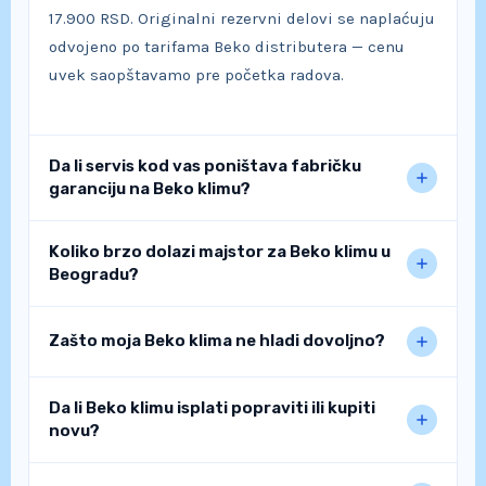
17.900 RSD. Originalni rezervni delovi se naplaćuju
odvojeno po tarifama Beko distributera — cenu
uvek saopštavamo pre početka radova.
Da li servis kod vas poništava fabričku
garanciju na Beko klimu?
Koliko brzo dolazi majstor za Beko klimu u
Beogradu?
Zašto moja Beko klima ne hladi dovoljno?
Da li Beko klimu isplati popraviti ili kupiti
novu?