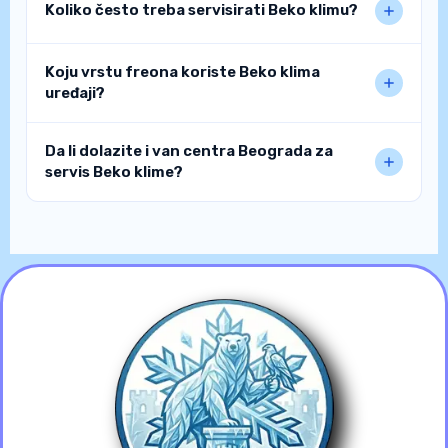
Koliko često treba servisirati Beko klimu?
Koju vrstu freona koriste Beko klima
uređaji?
Da li dolazite i van centra Beograda za
servis Beko klime?