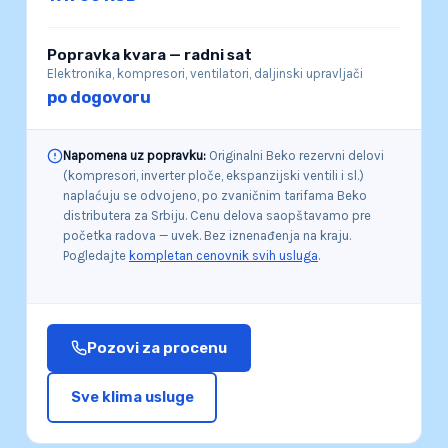
Popravka kvara — radni sat
Elektronika, kompresori, ventilatori, daljinski upravljači
po dogovoru
Napomena uz popravku:
Originalni Beko rezervni delovi
(kompresori, inverter ploče, ekspanzijski ventili i sl.)
naplaćuju se odvojeno, po zvaničnim tarifama Beko
distributera za Srbiju. Cenu delova saopštavamo pre
početka radova — uvek. Bez iznenađenja na kraju.
Pogledajte
kompletan cenovnik svih usluga
.
Pozovi za procenu
Sve klima usluge