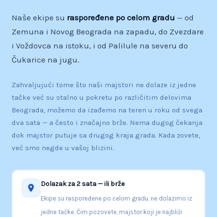
Naše ekipe su
raspoređene po celom gradu
— od
Zemuna i Novog Beograda na zapadu, do Zvezdare
i Voždovca na istoku, i od Palilule na severu do
Čukarice na jugu.
Zahvaljujući tome što naši majstori ne dolaze iz jedne
tačke već su stalno u pokretu po različitim delovima
Beograda, možemo da izađemo na teren u roku od svega
dva sata — a često i značajno brže. Nema dugog čekanja
dok majstor putuje sa drugog kraja grada. Kada zovete,
već smo negde u vašoj blizini.
Dolazak za 2 sata — ili brže
Ekipe su raspoređene po celom gradu, ne dolazimo iz
jedne tačke. Čim pozovete, majstor koji je najbliži