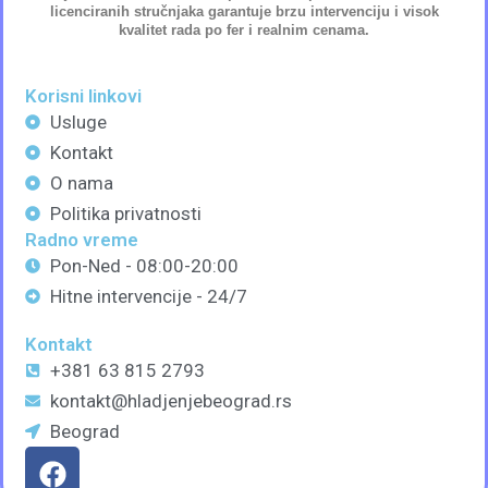
licenciranih stručnjaka
garantuje brzu intervenciju i visok
kvalitet rada po fer i realnim cenama.
Korisni linkovi
Usluge
Kontakt
O nama
Politika privatnosti
Radno vreme
Pon-Ned - 08:00-20:00
Hitne intervencije - 24/7
Kontakt
+381 63 815 2793
kontakt@hladjenjebeograd.rs
Beograd
F
a