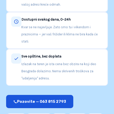
vašoj adresi kreće odmah.
Dostupni svakog dana, 0–24h
Kvar se ne najavljuje. Zato smo tu i vikendom i
praznicima — jer vaš frižider ili klima ne bira kada će
stati.
Sve opštine, bez doplata
Izlazak na teren je ista cena bez obzira na koji deo
Beograda dolazimo. Nema skrivenih troškova za
"udaljeniju" adresu.
Pozovite — 063 815 2793