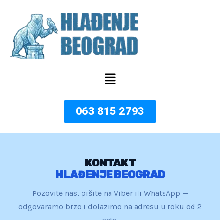
Пређи
на
садржај
Menu
063 815 2793
KONTAKT
HLAĐENJE BEOGRAD
Pozovite nas, pišite na Viber ili WhatsApp —
odgovaramo brzo i dolazimo na adresu u roku od 2
sata.