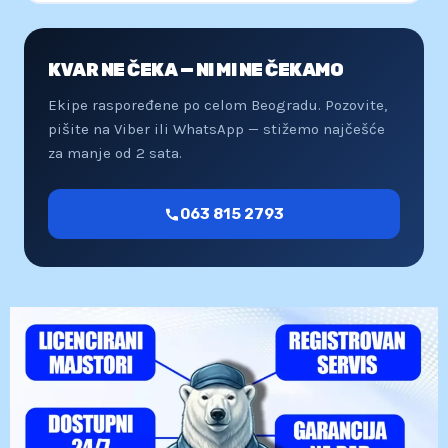
KVAR NE ČEKA — NI MI NE ČEKAMO
Ekipe raspoređene po celom Beogradu. Pozovite,
pišite na Viber ili WhatsApp — stižemo najčešće
za manje od 2 sata.
063 815 2793