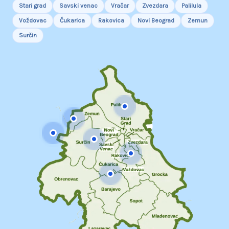
Stari grad
Savski venac
Vračar
Zvezdara
Palilula
Voždovac
Čukarica
Rakovica
Novi Beograd
Zemun
Surčin