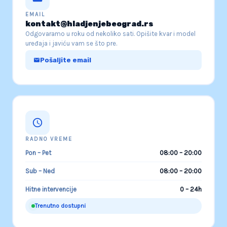
EMAIL
kontakt@hladjenjebeograd.rs
Odgovaramo u roku od nekoliko sati. Opišite kvar i model
uređaja i javiću vam se što pre.
Pošaljite email
RADNO VREME
Pon – Pet
08:00 – 20:00
Sub – Ned
08:00 – 20:00
Hitne intervencije
0 – 24h
Trenutno dostupni