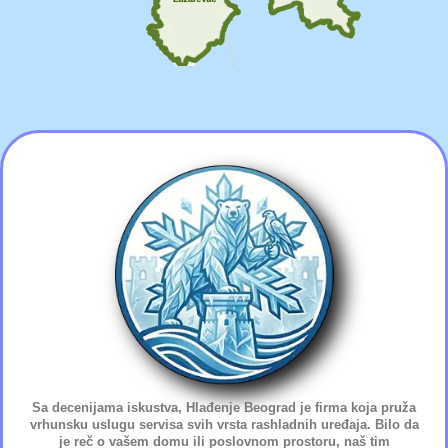
Sa decenijama iskustva, Hlađenje Beograd je firma koja pruža
vrhunsku uslugu servisa svih vrsta rashladnih uređaja. Bilo da
je reč o vašem domu ili poslovnom prostoru, naš tim